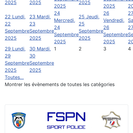
2025
2025
2025
2025
2025
2
24
26
2
22
Lundi,
23
Mardi,
25
Jeudi,
Mercredi,
Vendredi,
S
22
23
25
24
26
2
Septembre
Septembre
Septembre
Septembre
Septembre
S
2025
2025
2025
2025
2025
2
29
Lundi,
30
Mardi,
1
2
3
4
29
30
Septembre
Septembre
2025
2025
Toutes…
Montrer les évènements de toutes les catégories