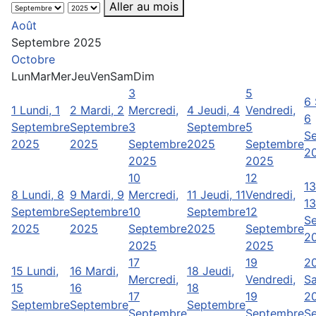
Aller au mois
Août
Septembre 2025
Octobre
Lun
Mar
Mer
Jeu
Ven
Sam
Dim
3
5
6
1
Lundi, 1
2
Mardi, 2
Mercredi,
4
Jeudi, 4
Vendredi,
6
Septembre
Septembre
3
Septembre
5
S
2025
2025
Septembre
2025
Septembre
2
2025
2025
10
12
13
8
Lundi, 8
9
Mardi, 9
Mercredi,
11
Jeudi, 11
Vendredi,
13
Septembre
Septembre
10
Septembre
12
S
2025
2025
Septembre
2025
Septembre
2
2025
2025
17
19
2
15
Lundi,
16
Mardi,
18
Jeudi,
Mercredi,
Vendredi,
S
15
16
18
17
19
2
Septembre
Septembre
Septembre
Septembre
Septembre
S