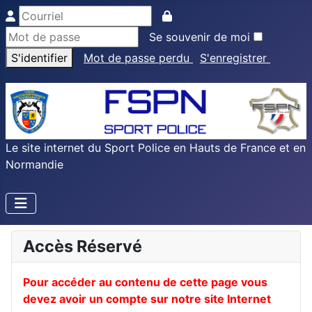
Se souvenir de moi
S'identifier
Mot de passe perdu
S'enregistrer
Le site internet du Sport Police en Hauts de France et en
Normandie
Accès Réservé
Pour accéder au contenu de cette page vous
devez avoir un compte sur notre site Internet