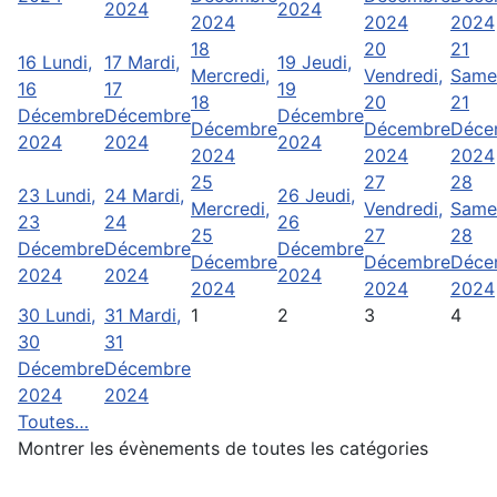
2024
2024
2024
2024
2024
18
20
21
16
Lundi,
17
Mardi,
19
Jeudi,
Mercredi,
Vendredi,
Same
16
17
19
18
20
21
Décembre
Décembre
Décembre
Décembre
Décembre
Déce
2024
2024
2024
2024
2024
2024
25
27
28
23
Lundi,
24
Mardi,
26
Jeudi,
Mercredi,
Vendredi,
Same
23
24
26
25
27
28
Décembre
Décembre
Décembre
Décembre
Décembre
Déce
2024
2024
2024
2024
2024
2024
30
Lundi,
31
Mardi,
1
2
3
4
30
31
Décembre
Décembre
2024
2024
Toutes…
Montrer les évènements de toutes les catégories